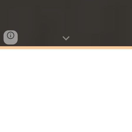
425 
матеріалів на вибір           
15 
 897 
років на рин
ку           
задоволених клієнтів
Залишити заявку на розробку 3D проекту